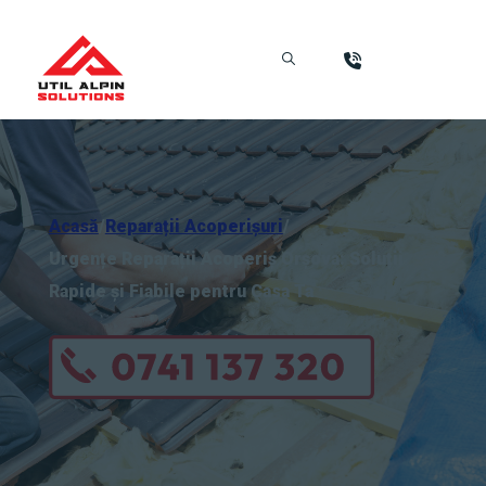
Acasă
/
Reparații Acoperișuri
/
Urgențe Reparații Acoperiș Orșova: Soluții
Rapide și Fiabile pentru Casa Ta