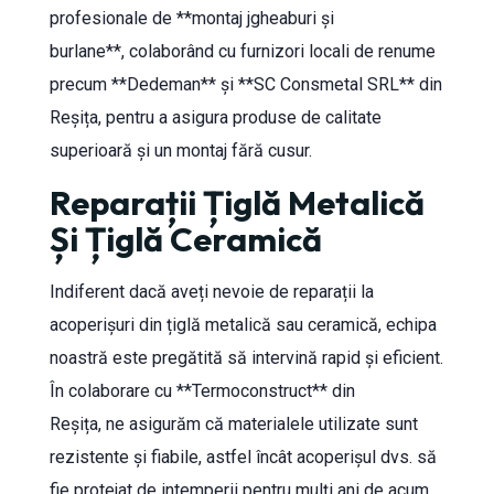
profesionale de **montaj jgheaburi și
burlane**, colaborând cu furnizori locali de renume
precum **Dedeman** și **SC Consmetal SRL** din
Reșița, pentru a asigura produse de calitate
superioară și un montaj fără cusur.
Reparații Țiglă Metalică
Și Țiglă Ceramică
Indiferent dacă aveți nevoie de reparații la
acoperișuri din țiglă metalică sau ceramică, echipa
noastră este pregătită să intervină rapid și eficient.
În colaborare cu **Termoconstruct** din
Reșița, ne asigurăm că materialele utilizate sunt
rezistente și fiabile, astfel încât acoperișul dvs. să
fie protejat de intemperii pentru mulți ani de acum