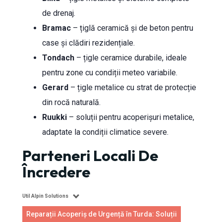
de drenaj.
Bramac
– țiglă ceramică și de beton pentru
case și clădiri rezidențiale.
Tondach
– țigle ceramice durabile, ideale
pentru zone cu condiții meteo variabile.
Gerard
– țigle metalice cu strat de protecție
din rocă naturală.
Ruukki
– soluții pentru acoperișuri metalice,
adaptate la condiții climatice severe.
Parteneri Locali De
Încredere
Util Alpin Solutions
Reparații Acoperiș de Urgență în Turda: Soluții