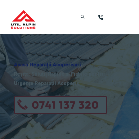
Acasă
/
Reparații Acoperișuri
/
Reșița: Soluții Rapide și Fiabile pentru
Urgențe Reparații Acoperiș