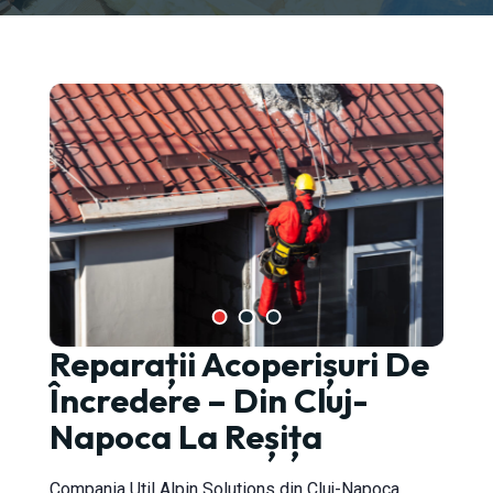
Reparații Acoperișuri De
-Napoca
Încredere – Din Cluj-
Napoca La Reșița
Compania Util Alpin Solutions din Cluj-Napoca