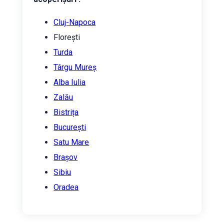
Cluj-Napoca
Florești
Turda
Târgu Mureș
Alba Iulia
Zalău
Bistrița
București
Satu Mare
Brașov
Sibiu
Oradea