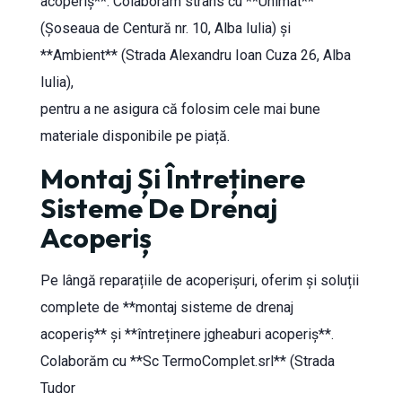
acoperiș**. Colaborăm strâns cu **Unimat**
(Șoseaua de Centură nr. 10, Alba Iulia) și
**Ambient** (Strada Alexandru Ioan Cuza 26, Alba
Iulia),
pentru a ne asigura că folosim cele mai bune
materiale disponibile pe piață.
Montaj Și Întreținere
Sisteme De Drenaj
Acoperiș
Pe lângă reparațiile de acoperișuri, oferim și soluții
complete de **montaj sisteme de drenaj
acoperiș** și **întreținere jgheaburi acoperiș**.
Colaborăm cu **Sc TermoComplet.srl** (Strada
Tudor