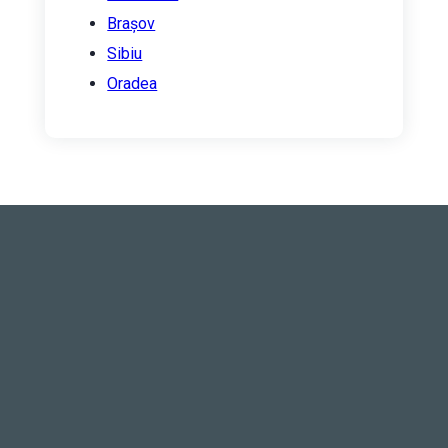
Brașov
Sibiu
Oradea
ABONAȚI-VĂ LA
NEWSLETTER-UL
NOSTRU