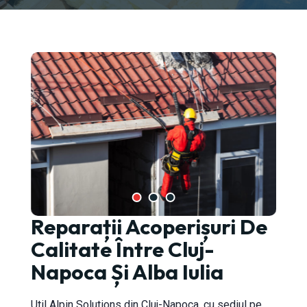
Reparații Acoperișuri De
-Napoca
Calitate Între Cluj-
Napoca Și Alba Iulia
Util Alpin Solutions din Cluj-Napoca, cu sediul pe