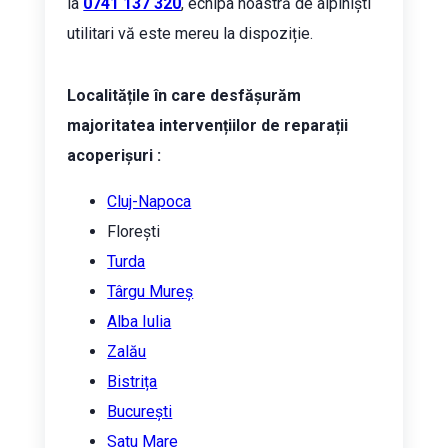
la
0741 137 320
, echipa noastră de alpiniști
utilitari vă este mereu la dispoziție.
Localitățile în care desfășurăm
majoritatea intervențiilor de reparații
acoperișuri :
Cluj-Napoca
Florești
Turda
Târgu Mureș
Alba Iulia
Zalău
Bistrița
București
Satu Mare