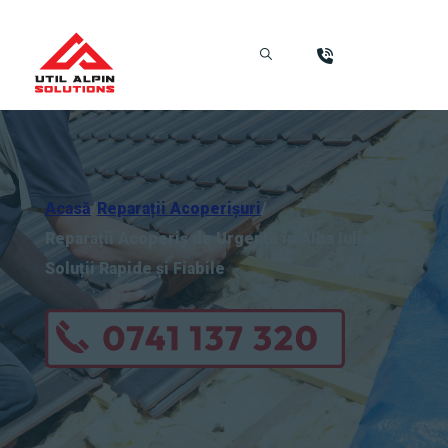
Acasă
/
Reparații Acoperișuri
/
Reparații Acoperiș de Urgență în Alba Iulia:
Soluții Rapide și Fiabile