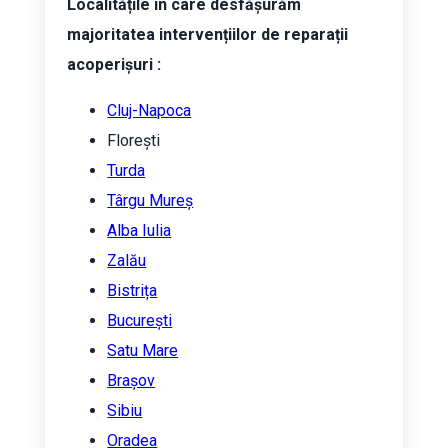
Localitățile în care desfășurăm
majoritatea intervențiilor de reparații
acoperișuri :
Cluj-Napoca
Florești
Turda
Târgu Mureș
Alba Iulia
Zalău
Bistrița
București
Satu Mare
Brașov
Sibiu
Oradea