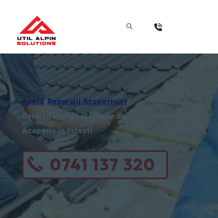
Acasă
/
Reparații Acoperișuri
/
Servicii Rapide și Fiabile de Urgențe Reparații
Acoperiș în Pitești