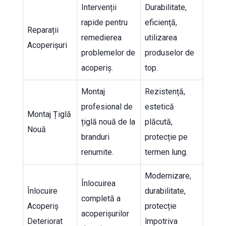
Intervenții
Durabilitate,
rapide pentru
eficiență,
Reparații
remedierea
utilizarea
Acoperișuri
problemelor de
produselor de
acoperiș.
top.
Montaj
Rezistență,
profesional de
estetică
Montaj Țiglă
țiglă nouă de la
plăcută,
Nouă
branduri
protecție pe
renumite.
termen lung.
Modernizare,
Înlocuirea
Înlocuire
durabilitate,
completă a
Acoperiș
protecție
acoperișurilor
Deteriorat
împotriva