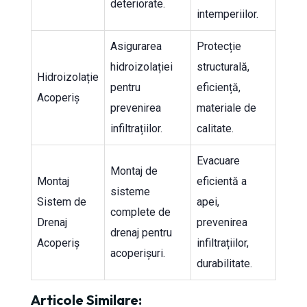
deteriorate.
intemperiilor.
Asigurarea
Protecție
hidroizolației
structurală,
Hidroizolație
pentru
eficiență,
Acoperiș
prevenirea
materiale de
infiltrațiilor.
calitate.
Evacuare
Montaj de
Montaj
eficientă a
sisteme
Sistem de
apei,
complete de
Drenaj
prevenirea
drenaj pentru
Acoperiș
infiltrațiilor,
acoperișuri.
durabilitate.
Articole Similare: