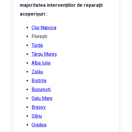
majoritatea intervențiilor de reparații
acoperișuri :
Cluj-Napoca
Florești
Turda
Târgu Mureș
Alba Iulia
Zalău
Bistrița
București
Satu Mare
Brașov
Sibiu
Oradea