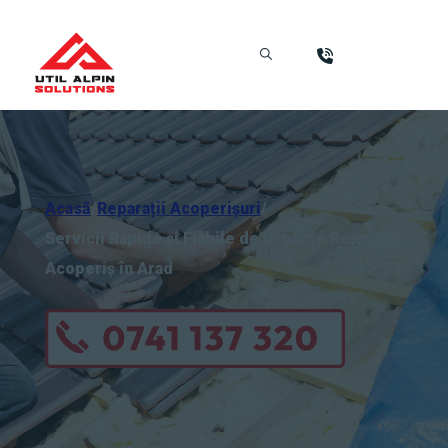
Acasă
/
Reparații Acoperișuri
/
Servicii Rapide și Fiabile de Urgențe Reparații
Acoperiș în Arad