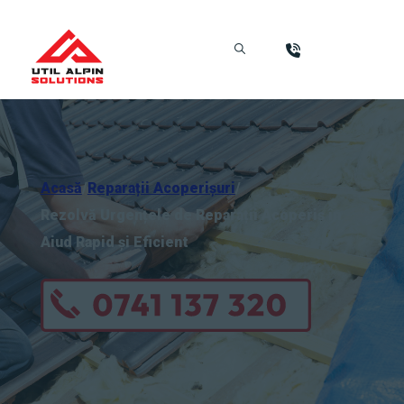
Acasă
/
Reparații Acoperișuri
/
Rezolvă Urgențele de Reparații Acoperiș în
Aiud Rapid și Eficient