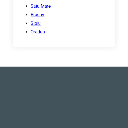
Satu Mare
Brașov
Sibiu
Oradea
ABONAȚI-VĂ LA
NEWSLETTER-UL