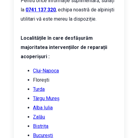
Pentru orice informație suplimentară, sunați
la
0741 137 320
, echipa noastră de alpiniști
utilitari vă este mereu la dispoziție.
Localitățile în care desfășurăm
majoritatea intervențiilor de reparații
acoperișuri :
Cluj-Napoca
Florești
Turda
Târgu Mureș
Alba Iulia
Zalău
Bistrița
București