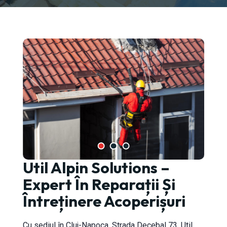
Util Alpin Solutions –
-Napoca
Expert În Reparații Și
Întreținere Acoperișuri
Cu sediul în Cluj-Napoca, Strada Decebal 73, Util