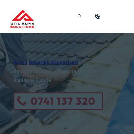
Acasă
/
Reparații Acoperișuri
/
Reparații Acoperiș Urgențe Urziceni: Soluții
Rapide și Fiabile