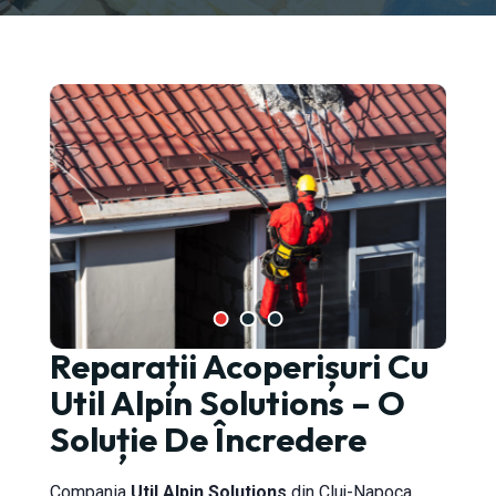
Reparații Acoperișuri Cu
-Napoca
Util Alpin Solutions – O
Soluție De Încredere
Compania
Util Alpin Solutions
din Cluj-Napoca,