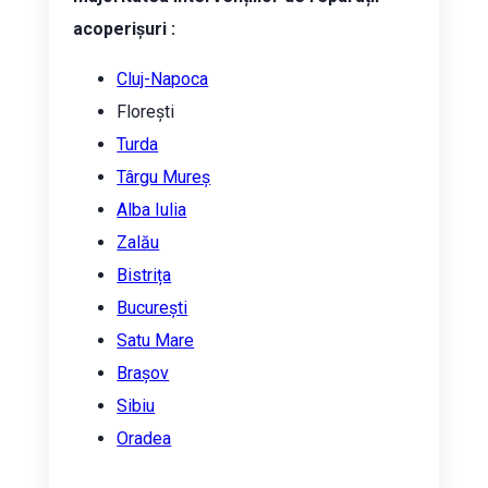
acoperișuri :
Cluj-Napoca
Florești
Turda
Târgu Mureș
Alba Iulia
Zalău
Bistrița
București
Satu Mare
Brașov
Sibiu
Oradea