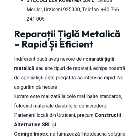
STECOLFLEX ROMANIA S.R.L.
, Strada
Merilor, Urziceni 925300, Telefon: +40 766
241 005
Reparații Țiglă Metalică
– Rapid Și Eficient
Indiferent dacă aveți nevoie de
reparații țiglă
metalică
sau alte tipuri de reparații, echipa noastră
de specialiști este pregătită să intervină rapid. Ne
asigurăm că fiecare
lucrare este realizată la cele mai înalte standarde,
folosind materiale durabile și de încredere.
Partenerii locali din Urziceni, precum
Constructii
Alternative SRL
și
Comigo Impex
, ne furnizează întotdeauna soluțiile