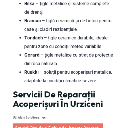
Bilka
– țigle metalice și sisteme complete
de drenaj.
Bramac
– țiglă ceramică și de beton pentru
case și clădiri rezidențiale.
Tondach
– țigle ceramice durabile, ideale
pentru zone cu condiții meteo variabile.
Gerard
– țigle metalice cu strat de protecție
din rocă naturală.
Ruukki
– soluții pentru acoperișuri metalice,
adaptate la condiții climatice severe.
Servicii De Reparații
Acoperișuri În Urziceni
Util Alpin Solutions