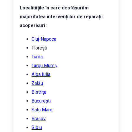
Localitățile în care desfășurăm
majoritatea intervențiilor de reparații
acoperișuri :
Cluj-Napoca
Florești
Turda
Târgu Mureș
Alba Iulia
Zalău
Bistrița
București
Satu Mare
Brașov
Sibiu