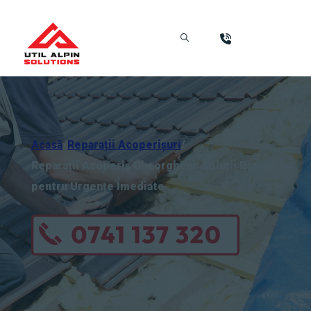
Acasă
/
Reparații Acoperișuri
/
Reparații Acoperiș Gheorgheni: Soluții Rapide
pentru Urgențe Imediate